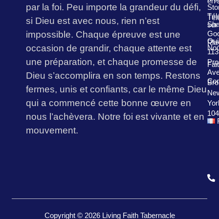
en 
par la foi. Peu importe la grandeur du défi,
Sto
Tél
Tél
si Dieu est avec nous, rien n’est
Sha
sur
impossible. Chaque épreuve est une
Goo
Qu
Pla
occasion de grandir, chaque attente est
No
113
une préparation, et chaque promesse de
Pro
Fai
Av
Dieu s’accomplira en son temps. Restons
Con
Bro
fermes, unis et confiants, car le même Dieu
Ne
Con
qui a commencé cette bonne œuvre en
Yor
& S
104
nous l’achèvera. Notre foi est vivante et en
mouvement.
Copyright © 2026 Living Faith Tabernacle