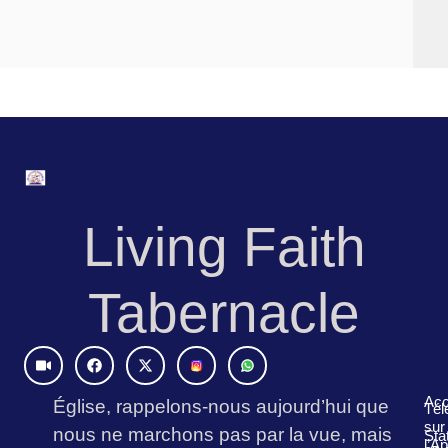
Living Faith
Tabernacle
Video
Facebook
X-
Icons8
Icons8
twitter
Instagram
Logo
Logo
(1)
Acc
Église, rappelons-nous aujourd’hui que
Tél
sur
nous ne marchons pas par la vue, mais
Sta
l’A