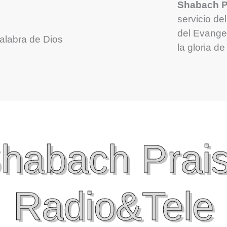
Shabach Pr
servicio de
del Evangel
alabra de Dios
la gloria de
habach Prai
Radio&Tele