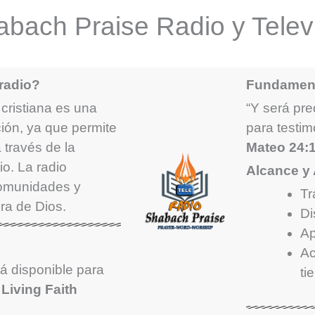
bach Praise Radio y Telev
radio?
Fundament
 cristiana es una
“Y será pre
ción, ya que permite
para testim
través de la
Mateo 24:
o. La radio
Alcance y 
comunidades y
Tr
ra de Dios.
Di
Ap
Ac
á disponible para
ti
a
Living Faith